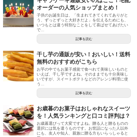
キャラケーキ通販安いのはここ！宅配
オーダーの人気ショップまとめ！
子供のお誕生日は、「生まれてきてくれてありがと
う、ずっとずっと大好きだよ」を伝えるためにも、
いつもとは違う特別なことをして喜ばせてあげたい
で...
記事を読む
干し芋の通販が安い！おいしい！送料
無料のおすすめがこちら
お芋の中でもお菓子感覚で食べれて美味しいものと
いえば、干し芋ですよね。そのままでも十分美味し
いですが、スイートポテトなどのアレンジ料理に使
う...
記事を読む
お歳暮のお菓子はおしゃれなスイーツ
を！人気ランキングと口コミ評判は？
お歳暮選びって大変ですよね。贈る人と贈るものの
選択には気を遣うものです。お世話になった人以外
にも、友人や知人、親族に贈る方もいらっしゃると