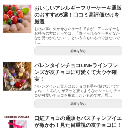
おいしいアレルギーフリーケーキ通販
のおすすめ5選！口コミ高評価だけを
厳選
お祝い事に欠かせないケーキですが、アレルギーを
お持ちの方にとっては、「食べられるケーキがなか
なか見つからない！」という方もいるのではないで
し...
記事を読む
バレンタインチョコLINEラインフレ
ンズが友チョコに可愛くて大ウケ確
実！
バレンタインと言えば友チョコも手を抜けないです
よね～！ みんながアッと驚くようなオシャレなチョ
コや可愛いチョコを用意したいものです。思...
記事を読む
口紅チョコの通販セバスチャンブイエ
が激かわ！見た目重視の友チョコに！