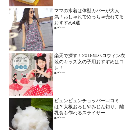
ママの水着は体型カバーが大人
気！おしゃれでめっちゃ売れてる
おすすめ4選
9ビュー
楽天で探す！2018年ハロウィン衣
装のキッズ女の子用おすすめはコ
レ！
9ビュー
ビュンビュンチョッパー口コミ
は？大根おろしやみじん切り、離
乳食も作れるスライサー
9ビュー