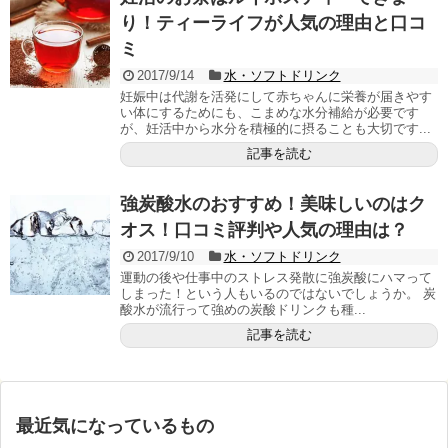
り！ティーライフが人気の理由と口コ
ミ
2017/9/14
水・ソフトドリンク
妊娠中は代謝を活発にして赤ちゃんに栄養が届きやす
い体にするためにも、こまめな水分補給が必要です
が、妊活中から水分を積極的に摂ることも大切です...
記事を読む
強炭酸水のおすすめ！美味しいのはク
オス！口コミ評判や人気の理由は？
2017/9/10
水・ソフトドリンク
運動の後や仕事中のストレス発散に強炭酸にハマって
しまった！という人もいるのではないでしょうか。 炭
酸水が流行って強めの炭酸ドリンクも種...
記事を読む
最近気になっているもの