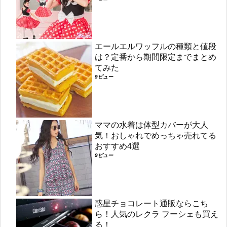
エールエルワッフルの種類と値段
は？定番から期間限定までまとめ
てみた
9ビュー
ママの水着は体型カバーが大人
気！おしゃれでめっちゃ売れてる
おすすめ4選
9ビュー
惑星チョコレート通販ならこち
ら！人気のレクラ フーシェも買え
る！