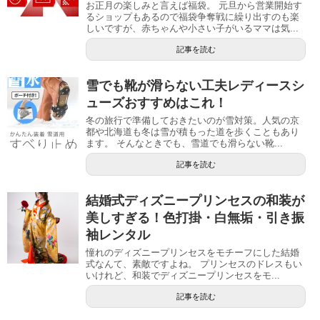
お正月の楽しみと言えば福袋。 元旦から営業開始す
るショップもあるので福袋争奪戦に繰り出すのも楽
しいですが、赤ちゃんや小さい子がいるママは気...
記事を読む
雪でも靴が滑らない工夫レディースシ
ューズおすすめはこれ！
冬の旅行で準備しておきたいのが雪対策。人気の京
都や北海道も冬は雪が積もった道を歩くこともあり
ます。 そんなときでも、雪道でも滑らない靴...
記事を読む
結婚式ディズニープリンセスの和装が
美しすぎる！色打掛・白無垢・引き振
袖レンタル
憧れのディズニープリンセスをモチーフにした結婚
式なんて、素敵ですよね。 プリンセスのドレスもい
いけれど、和装でディズニープリンセスをモ...
記事を読む