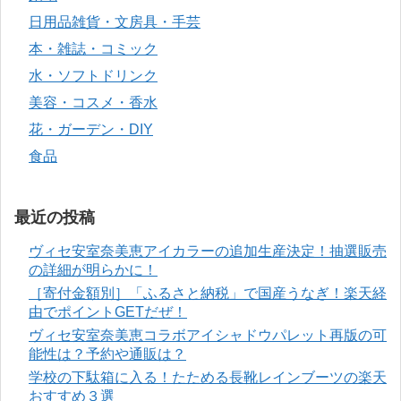
日用品雑貨・文房具・手芸
本・雑誌・コミック
水・ソフトドリンク
美容・コスメ・香水
花・ガーデン・DIY
食品
最近の投稿
ヴィセ安室奈美恵アイカラーの追加生産決定！抽選販売
の詳細が明らかに！
［寄付金額別］「ふるさと納税」で国産うなぎ！楽天経
由でポイントGETだぜ！
ヴィセ安室奈美恵コラボアイシャドウパレット再版の可
能性は？予約や通販は？
学校の下駄箱に入る！たためる長靴レインブーツの楽天
おすすめ３選