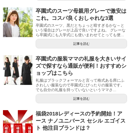
卒園式のスーツ母親用グレーで激安は
これ。コスパ良くおしゃれな3選
卒園式のスーツ、黒だとちょっと暗すぎるかな～と
いう場合はグレーが上品で良いですよね。 グレーな
ら卒園式にも入学式にも使いまわせてとっても便...
記事を読む
卒園式の服装ママの礼服を大きいサイ
ズで探すなら通販が便利！おすすめシ
ョップはこちら
礼服はブラックフォーマルと言って格式ある席にふ
さわしい服装なので卒園式にぴったりの服装です。
でも自分の礼服を持っていないというママさ...
記事を読む
福袋2018レディースの予約開始！ア
ース ナノユニバース セシル エゴイス
ト 他注目ブランドは？