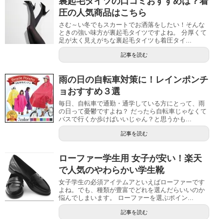
裏起毛タイツの口コミおすすめは？着
圧の人気商品はこちら
さむ～い冬でもスカートでお洒落をしたい！そんな
ときの強い味方が裏起毛タイツですよね。 分厚くて
足が太く見えがちな裏起毛タイツも着圧タイ...
記事を読む
雨の日の自転車対策に！レインポンチ
ョおすすめ３選
毎日、自転車で通勤・通学している方にとって、雨
の日って憂鬱ですよね？ だったら自転車じゃなくて
バスで行くか歩けばいいじゃん？と思うかも...
記事を読む
ローファー学生用 女子が安い！楽天
で人気のやわらかい学生靴
女子学生の必須アイテムアといえばローファーです
よね。でも、種類が豊富でどれを選んだらいいのか
悩んでしまいます。 ローファーを選ぶポイン...
記事を読む