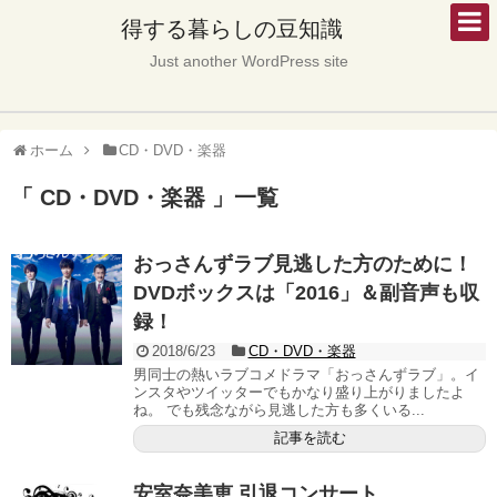
得する暮らしの豆知識
Just another WordPress site
ホーム
CD・DVD・楽器
「 CD・DVD・楽器 」一覧
おっさんずラブ見逃した方のために！
DVDボックスは「2016」＆副音声も収
録！
2018/6/23
CD・DVD・楽器
男同士の熱いラブコメドラマ「おっさんずラブ」。イ
ンスタやツイッターでもかなり盛り上がりましたよ
ね。 でも残念ながら見逃した方も多くいる...
記事を読む
安室奈美恵 引退コンサート