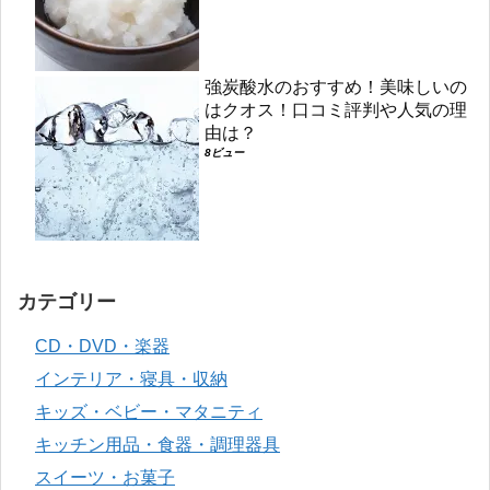
強炭酸水のおすすめ！美味しいの
はクオス！口コミ評判や人気の理
由は？
8ビュー
カテゴリー
CD・DVD・楽器
インテリア・寝具・収納
キッズ・ベビー・マタニティ
キッチン用品・食器・調理器具
スイーツ・お菓子