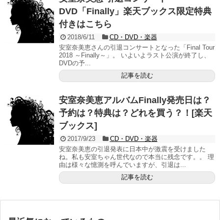
DVD「Finally」楽天ブックス限定特典
付きはこちら
2018/6/11
CD・DVD・楽器
安室奈美恵さんの引退コンサートとなった「Final Tour
2018 ～Finally～」。 いよいよラスト公演が終了し、
DVDの予...
記事を読む
安室奈美恵アルバムFinally発売日は？
予約は？特典は？どれを買う？！[楽天
ブックス]
2017/9/23
CD・DVD・楽器
安室奈美恵の引退発表に日本中が激震を受けました
ね。私も安室ちゃん世代なので本当に残念です。。 理
由は様々な憶測を呼んでいますが、引退は...
記事を読む